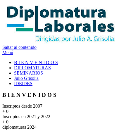
Saltar al contenido
Menú
B I E N V E N I D O S
DIPLOMATURAS
SEMINARIOS
Julio Grisolia
IDEIDES
B I E N V E N I D O S
Inscriptos desde 2007​
+
0
Inscriptos en 2021 y 2022
+
0
diplomaturas 2024